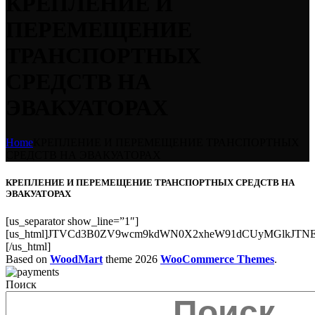
КРЕПЛЕНИЕ И
ПЕРЕМЕЩЕНИЕ
ТРАНСПОРТНЫХ
СРЕДСТВ НА
ЭВАКУАТОРАХ
Home
КРЕПЛЕНИЕ И ПЕРЕМЕЩЕНИЕ ТРАНСПОРТНЫХ
СРЕДСТВ НА ЭВАКУАТОРАХ
КРЕПЛЕНИЕ И ПЕРЕМЕЩЕНИЕ ТРАНСПОРТНЫХ СРЕДСТВ НА
ЭВАКУАТОРАХ
[us_separator show_line=”1″]
[us_html]JTVCd3B0ZV9wcm9kdWN0X2xheW91dCUyMGlkJTNE
[/us_html]
Based on
WoodMart
theme
2026
WooCommerce Themes
.
Поиск