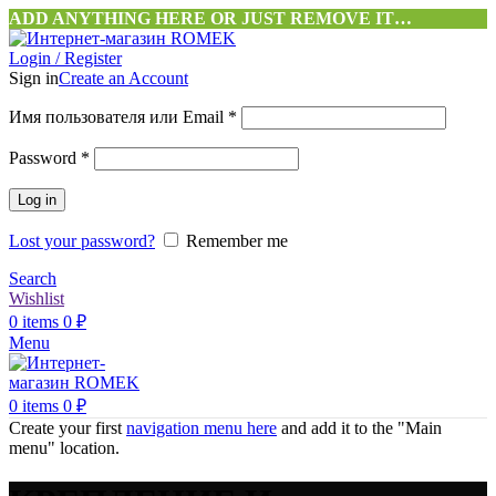
ADD ANYTHING HERE OR JUST REMOVE IT…
Login / Register
Sign in
Create an Account
Обязательно
Имя пользователя или Email
*
Обязательно
Password
*
Log in
Lost your password?
Remember me
Search
Wishlist
0
items
0
₽
Menu
0
items
0
₽
Create your first
navigation menu here
and add it to the "Main
menu" location.