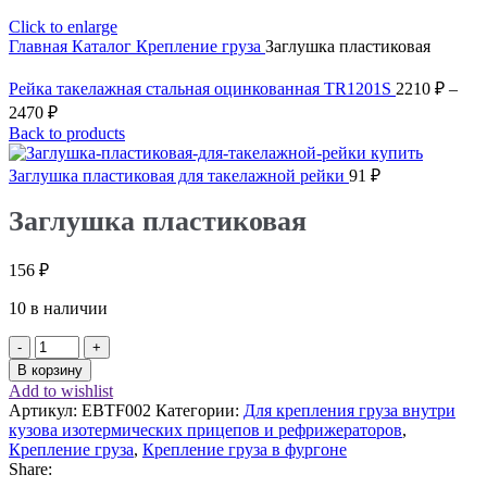
Click to enlarge
Главная
Каталог
Крепление груза
Заглушка пластиковая
Рейка такелажная стальная оцинкованная TR1201S
2210
₽
–
2470
₽
Back to products
Заглушка пластиковая для такелажной рейки
91
₽
Заглушка пластиковая
156
₽
10 в наличии
Количество
товара
В корзину
Заглушка
Add to wishlist
пластиковая
Артикул:
EBTF002
Категории:
Для крепления груза внутри
кузова изотермических прицепов и рефрижераторов
,
Крепление груза
,
Крепление груза в фургоне
Share: