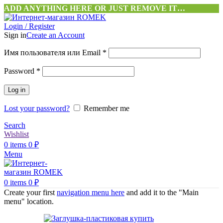
ADD ANYTHING HERE OR JUST REMOVE IT…
Login / Register
Sign in
Create an Account
Обязательно
Имя пользователя или Email
*
Обязательно
Password
*
Log in
Lost your password?
Remember me
Search
Wishlist
0
items
0
₽
Menu
0
items
0
₽
Create your first
navigation menu here
and add it to the "Main
menu" location.